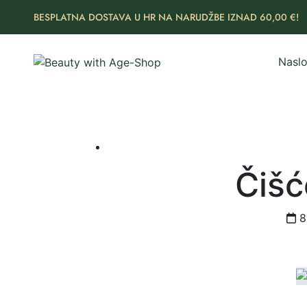
BESPLATNA DOSTAVA U HR NA NARUDŽBE IZNAD 60,00 €!
Naslo
Čišć
8