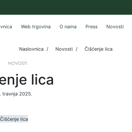
vnica
Web trgovina
O nama
Press
Novosti
Naslovnica
/
Novosti
/
Čišćenje lica
NOVOSTI
enje lica
. travnja 2025.