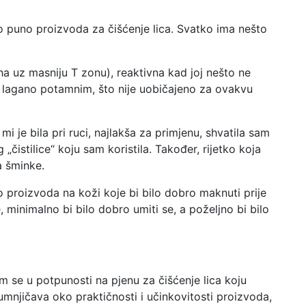
o puno proizvoda za čišćenje lica. Svatko ima nešto
a uz masniju T zonu), reaktivna kad joj nešto ne
li lagano potamnim, što nije uobičajeno za ovakvu
i je bila pri ruci, najlakša za primjenu, shvatila sam
 „čistilice“ koju sam koristila. Također, rijetko koja
a šminke.
io proizvoda na koži koje bi bilo dobro maknuti prije
 minimalno bi bilo dobro umiti se, a poželjno bi bilo
m se u potpunosti na pjenu za čišćenje lica koju
 sumnjičava oko praktičnosti i učinkovitosti proizvoda,