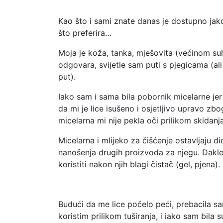
Kao što i sami znate danas je dostupno jak
što preferira…
Moja je koža, tanka, mješovita (većinom suh
odgovara, svijetle sam puti s pjegicama (a
put).
Iako sam i sama bila pobornik micelarne jer m
da mi je lice isušeno i osjetljivo upravo zbog
micelarna mi nije pekla oči prilikom skidanj
Micelarna i mlijeko za čišćenje ostavljaju d
nanošenja drugih proizvoda za njegu. Dakle,
koristiti nakon njih blagi čistač (gel, pjena).
Budući da me lice počelo peći, prebacila sa
koristim prilikom tuširanja, i iako sam bila